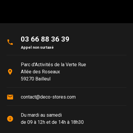
03 66 88 36 39
phone
Appel non surtaxé
Parc d'Activités de la Verte Rue
place
Allée des Roseaux
59270 Bailleul
mail
contact@deco-stores.com
Du mardi au samedi
info
de 09 à 12h et de 14h à 18h30