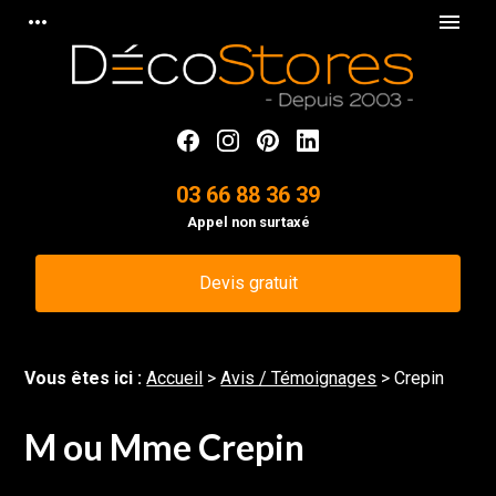
Panneau de gestion des cookies
more_horiz
menu
03 66 88 36 39
Appel non surtaxé
Devis gratuit
Vous êtes ici :
Accueil
>
Avis / Témoignages
>
Crepin
M ou Mme Crepin