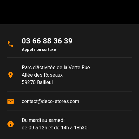
03 66 88 36 39
phone
Appel non surtaxé
Parc d'Activités de la Verte Rue
place
Allée des Roseaux
59270 Bailleul
mail
contact@deco-stores.com
Du mardi au samedi
info
de 09 à 12h et de 14h à 18h30