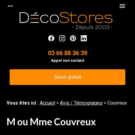
Panneau de gestion des cookies
more_horiz
menu
03 66 88 36 39
Appel non surtaxé
Devis gratuit
Vous êtes ici :
Accueil
>
Avis / Témoignages
>
Couvreux
M ou Mme Couvreux