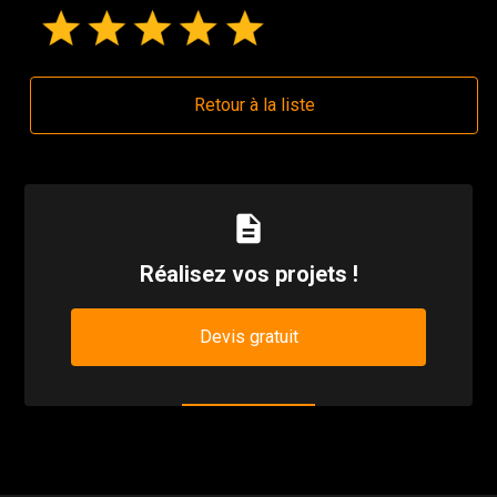
Retour à la liste
description
Réalisez vos projets !
Devis gratuit