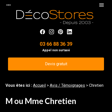
Panneau de gestion des cookies
more_horiz
menu
03 66 88 36 39
Appel non surtaxé
Devis gratuit
Vous êtes ici :
Accueil
>
Avis / Témoignages
>
Chretien
M ou Mme Chretien