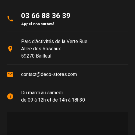
03 66 88 36 39
phone
Appel non surtaxé
Parc d'Activités de la Verte Rue
place
Allée des Roseaux
59270 Bailleul
mail
contact@deco-stores.com
Du mardi au samedi
info
de 09 à 12h et de 14h à 18h30