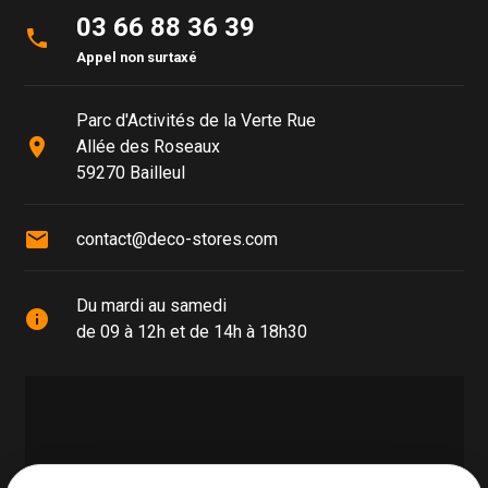
03 66 88 36 39
phone
Appel non surtaxé
Parc d'Activités de la Verte Rue
place
Allée des Roseaux
59270 Bailleul
mail
contact@deco-stores.com
Du mardi au samedi
info
de 09 à 12h et de 14h à 18h30