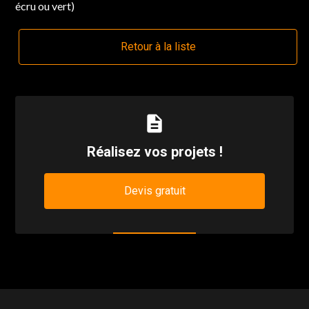
écru ou vert)
Retour à la liste
description
Réalisez vos projets !
Devis gratuit