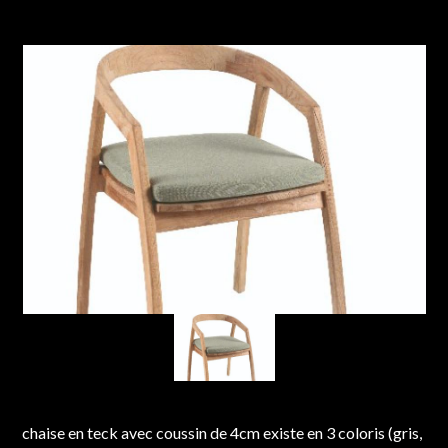
chaise en teck avec coussin de 4cm existe en 3 coloris (gris,