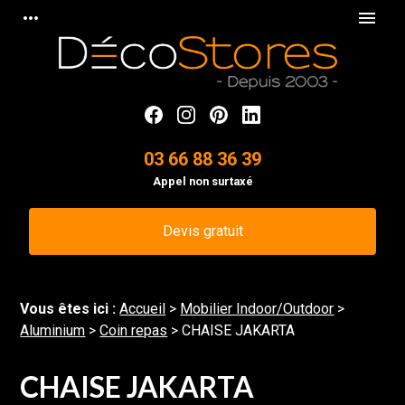
Panneau de gestion des cookies
more_horiz
menu
03 66 88 36 39
Appel non surtaxé
Devis gratuit
Vous êtes ici :
Accueil
>
Mobilier Indoor/Outdoor
>
Aluminium
>
Coin repas
>
CHAISE JAKARTA
CHAISE JAKARTA