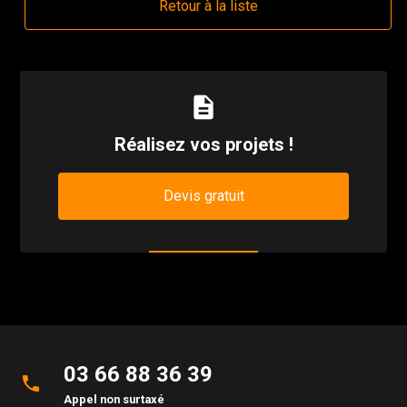
Retour à la liste
description
Réalisez vos projets !
Devis gratuit
03 66 88 36 39
phone
Appel non surtaxé