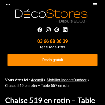
Panneau de gestion des cookies
more_horiz
menu
03 66 88 36 39
Appel non surtaxé
Devis gratuit
Vous êtes ici :
Accueil
>
Mobilier Indoor/Outdoor
>
Chaise 519 en rotin – Table 557 en rotin
Chaise 519 en rotin – Table