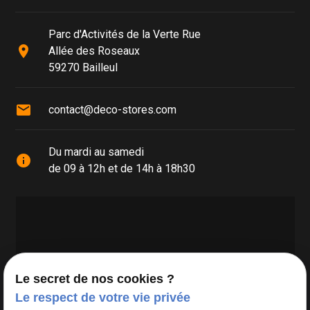
Parc d'Activités de la Verte Rue
place
Allée des Roseaux
59270 Bailleul
mail
contact@deco-stores.com
Du mardi au samedi
info
de 09 à 12h et de 14h à 18h30
Le secret de nos cookies ?
Le respect de votre vie privée
Google Maps Search API est désactivé.
Autoriser