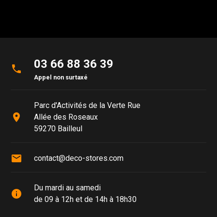
03 66 88 36 39
phone
Appel non surtaxé
Parc d'Activités de la Verte Rue
place
Allée des Roseaux
59270 Bailleul
mail
contact@deco-stores.com
Du mardi au samedi
info
de 09 à 12h et de 14h à 18h30