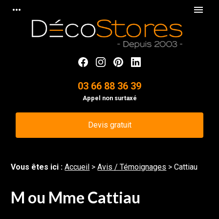
Panneau de gestion des cookies
more_horiz
menu
03 66 88 36 39
Appel non surtaxé
Devis gratuit
Vous êtes ici :
Accueil
>
Avis / Témoignages
>
Cattiau
M ou Mme Cattiau