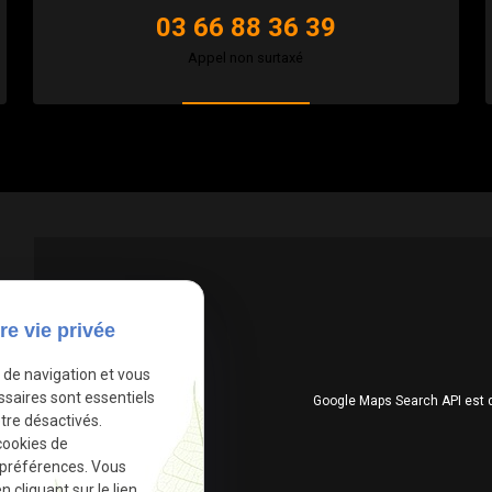
03 66 88 36 39
Appel non surtaxé
re vie privée
e de navigation et vous
ssaires sont essentiels
Google Maps Search API est 
tre désactivés.
cookies de
 préférences. Vous
cliquant sur le lien