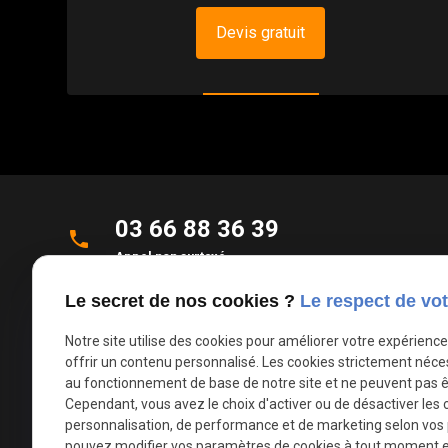
Devis gratuit
03 66 88 36 39
phone
Appel non surtaxé
Le secret de nos cookies ?
Le respect de vot
Parc d'Activités de la Verte Rue
place
Allée des Roseaux
Notre site utilise des cookies pour améliorer votre expérienc
59270 Bailleul
offrir un contenu personnalisé. Les cookies strictement néce
au fonctionnement de base de notre site et ne peuvent pas ê
Cependant, vous avez le choix d'activer ou de désactiver les 
mail
contact@deco-stores.com
personnalisation, de performance et de marketing selon vos
pouvez modifier vos paramètres de cookies à tout moment en 