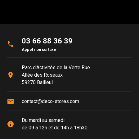
03 66 88 36 39
phone
Appel non surtaxé
Parc d'Activités de la Verte Rue
place
Allée des Roseaux
59270 Bailleul
mail
contact@deco-stores.com
Du mardi au samedi
info
de 09 à 12h et de 14h à 18h30