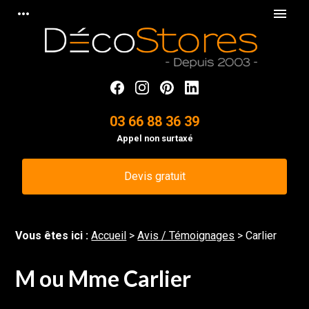
Panneau de gestion des cookies
more_horiz
menu
03 66 88 36 39
Appel non surtaxé
Devis gratuit
Vous êtes ici :
Accueil
>
Avis / Témoignages
>
Carlier
M ou Mme Carlier