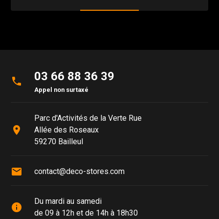
03 66 88 36 39
phone
Appel non surtaxé
Parc d'Activités de la Verte Rue
place
Allée des Roseaux
59270 Bailleul
mail
contact@deco-stores.com
Du mardi au samedi
info
de 09 à 12h et de 14h à 18h30