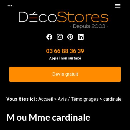
Panneau de gestion des cookies
more_horiz
menu
03 66 88 36 39
Appel non surtaxé
Devis gratuit
Vous êtes ici :
Accueil
>
Avis / Témoignages
>
cardinale
M ou Mme cardinale