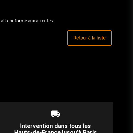
 fait conforme aux attentes
Retour à la liste
local_shipping
Intervention dans tous les
Hauts-de-France jusqu'à Paris