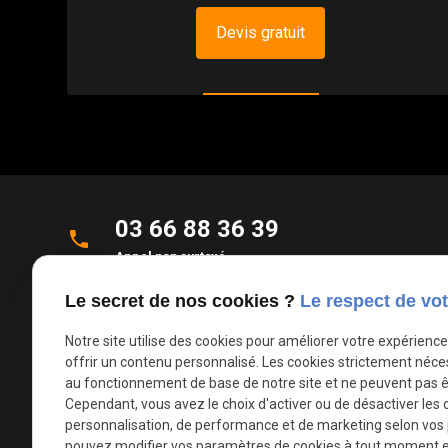
Devis gratuit
03 66 88 36 39
phone
Appel non surtaxé
Le secret de nos cookies ?
Le respect de vot
Parc d'Activités de la Verte Rue
place
Allée des Roseaux
Notre site utilise des cookies pour améliorer votre expérienc
59270 Bailleul
offrir un contenu personnalisé. Les cookies strictement néce
au fonctionnement de base de notre site et ne peuvent pas ê
Cependant, vous avez le choix d'activer ou de désactiver les 
mail
contact@deco-stores.com
personnalisation, de performance et de marketing selon vos
pouvez modifier vos paramètres de cookies à tout moment en 