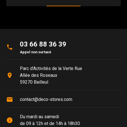
03 66 88 36 39
phone
Appel non surtaxé
Parc d'Activités de la Verte Rue
place
Allée des Roseaux
59270 Bailleul
mail
contact@deco-stores.com
Du mardi au samedi
info
de 09 à 12h et de 14h à 18h30