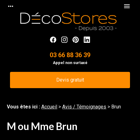
Panneau de gestion des cookies
more_horiz
menu
03 66 88 36 39
Appel non surtaxé
Devis gratuit
Vous êtes ici :
Accueil
>
Avis / Témoignages
>
Brun
M ou Mme Brun