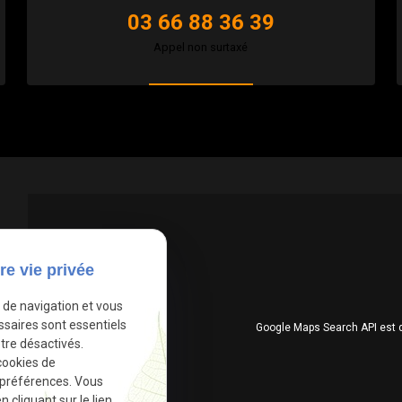
03 66 88 36 39
Appel non surtaxé
re vie privée
e de navigation et vous
ssaires sont essentiels
Google Maps Search API est 
tre désactivés.
cookies de
 préférences. Vous
cliquant sur le lien