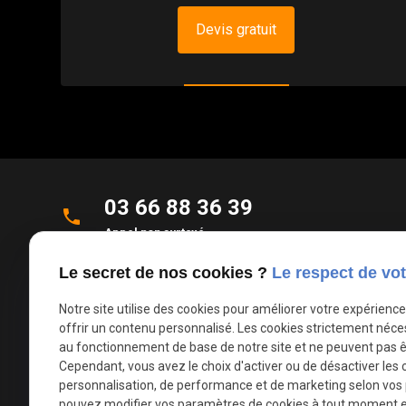
Devis gratuit
03 66 88 36 39
phone
Appel non surtaxé
Le secret de nos cookies ?
Le respect de vot
Parc d'Activités de la Verte Rue
place
Allée des Roseaux
Notre site utilise des cookies pour améliorer votre expérienc
59270 Bailleul
offrir un contenu personnalisé. Les cookies strictement néce
au fonctionnement de base de notre site et ne peuvent pas ê
Cependant, vous avez le choix d'activer ou de désactiver les 
mail
contact@deco-stores.com
personnalisation, de performance et de marketing selon vos
pouvez modifier vos paramètres de cookies à tout moment en 