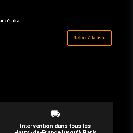
au résultat
Retour à la liste
local_shipping
Intervention dans tous les
Hauts-de-France jusqu'à Paris