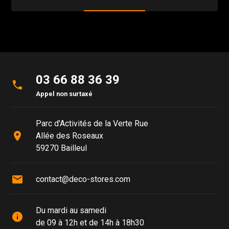
03 66 88 36 39
phone
Appel non surtaxé
Parc d'Activités de la Verte Rue
place
Allée des Roseaux
59270 Bailleul
mail
contact@deco-stores.com
Du mardi au samedi
info
de 09 à 12h et de 14h à 18h30