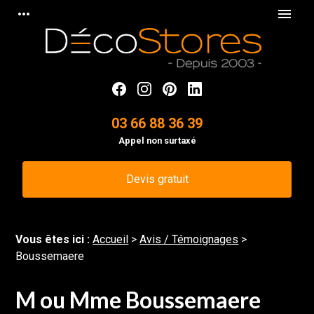
Panneau de gestion des cookies
more_horiz
menu
03 66 88 36 39
Appel non surtaxé
Devis gratuit
Vous êtes ici :
Accueil
>
Avis / Témoignages
>
Boussemaere
M ou Mme Boussemaere