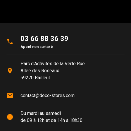
03 66 88 36 39
phone
Appel non surtaxé
Parc d'Activités de la Verte Rue
place
Allée des Roseaux
59270 Bailleul
mail
contact@deco-stores.com
Du mardi au samedi
info
de 09 à 12h et de 14h à 18h30