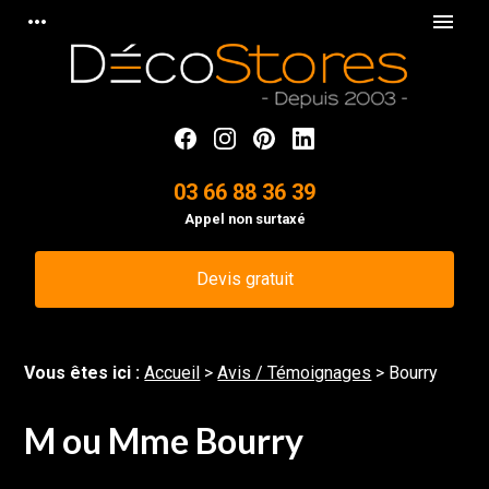
Panneau de gestion des cookies
more_horiz
menu
03 66 88 36 39
Appel non surtaxé
Devis gratuit
Vous êtes ici :
Accueil
>
Avis / Témoignages
>
Bourry
M ou Mme Bourry