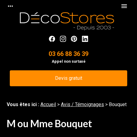
Panneau de gestion des cookies
more_horiz
menu
03 66 88 36 39
Appel non surtaxé
Devis gratuit
Vous êtes ici :
Accueil
>
Avis / Témoignages
>
Bouquet
M ou Mme Bouquet