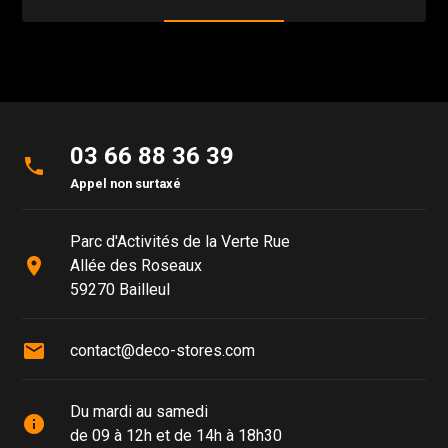
03 66 88 36 39
phone
Appel non surtaxé
Parc d'Activités de la Verte Rue
place
Allée des Roseaux
59270 Bailleul
mail
contact@deco-stores.com
Du mardi au samedi
info
de 09 à 12h et de 14h à 18h30