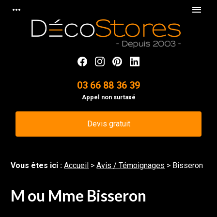
Panneau de gestion des cookies
more_horiz
menu
03 66 88 36 39
Appel non surtaxé
Devis gratuit
Vous êtes ici :
Accueil
>
Avis / Témoignages
>
Bisseron
M ou Mme Bisseron