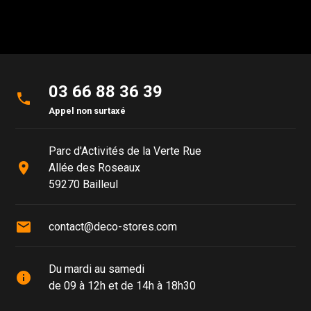
03 66 88 36 39
phone
Appel non surtaxé
Parc d'Activités de la Verte Rue
place
Allée des Roseaux
59270 Bailleul
mail
contact@deco-stores.com
Du mardi au samedi
info
de 09 à 12h et de 14h à 18h30