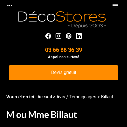
Panneau de gestion des cookies
more_horiz
menu
03 66 88 36 39
Appel non surtaxé
Devis gratuit
Vous êtes ici :
Accueil
>
Avis / Témoignages
>
Billaut
M ou Mme Billaut