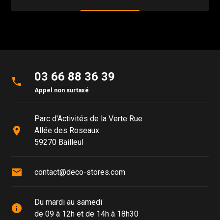
03 66 88 36 39
phone
Appel non surtaxé
Parc d'Activités de la Verte Rue
place
Allée des Roseaux
59270 Bailleul
mail
contact@deco-stores.com
Du mardi au samedi
info
de 09 à 12h et de 14h à 18h30