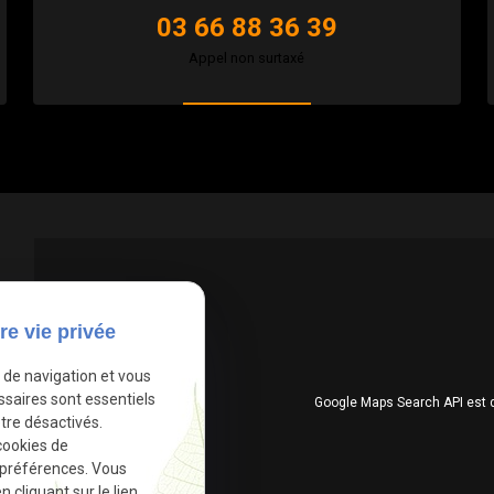
03 66 88 36 39
Appel non surtaxé
re vie privée
e de navigation et vous
ssaires sont essentiels
Google Maps Search API est 
tre désactivés.
cookies de
 préférences. Vous
cliquant sur le lien