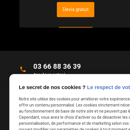
Devis gratuit
03 66 88 36 39
phone
Appel non surtaxé
Le secret de nos cookies ?
Le respect de vot
Parc d'Activités de la Verte Rue
place
Allée des Roseaux
Notre site utilise des cookies pour améliorer votre expérienc
59270 Bailleul
offrir un contenu personnalisé. Les cookies strictement néce
au fonctionnement de base de notre site et ne peuvent pas ê
Cependant, vous avez le choix d'activer ou de désactiver les 
mail
contact@deco-stores.com
personnalisation, de performance et de marketing selon vos
pouvez modifier vos paramètres de cookies à tout moment en 