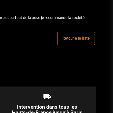
store et surtout de la pose je recommande la société
Retour à la liste
local_shipping
Intervention dans tous les
Hauts-de-France jusqu'à Paris