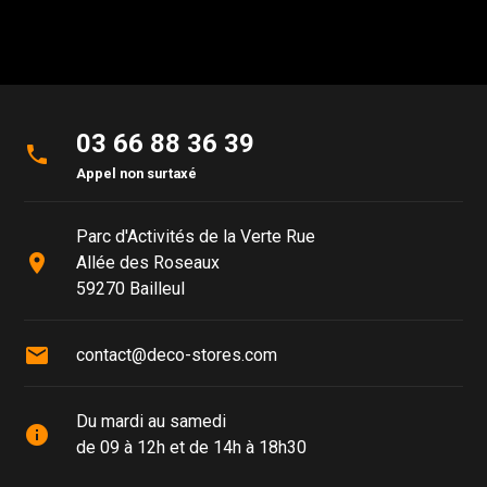
03 66 88 36 39
phone
Appel non surtaxé
Parc d'Activités de la Verte Rue
place
Allée des Roseaux
59270 Bailleul
mail
contact@deco-stores.com
Du mardi au samedi
info
de 09 à 12h et de 14h à 18h30