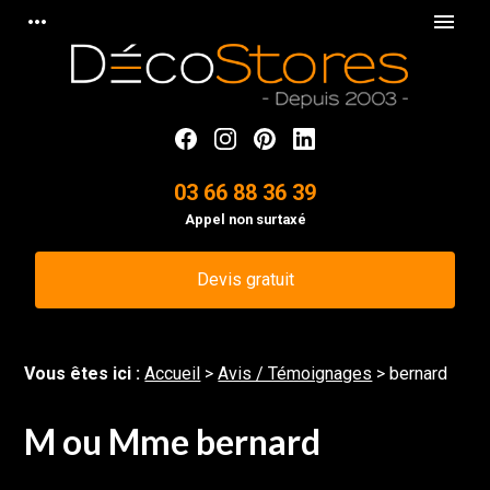
Panneau de gestion des cookies
more_horiz
menu
03 66 88 36 39
Appel non surtaxé
Devis gratuit
Vous êtes ici :
Accueil
>
Avis / Témoignages
>
bernard
M ou Mme bernard