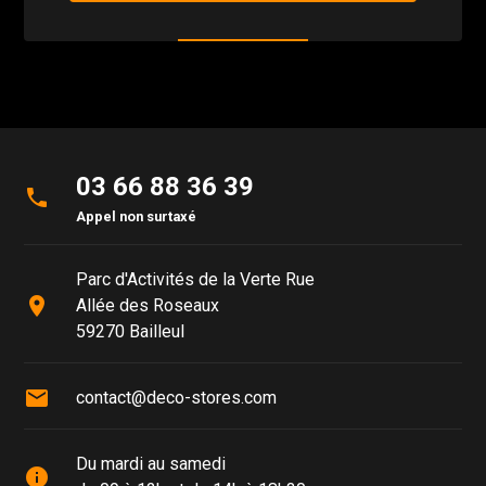
03 66 88 36 39
phone
Appel non surtaxé
Parc d'Activités de la Verte Rue
place
Allée des Roseaux
59270 Bailleul
mail
contact@deco-stores.com
Du mardi au samedi
info