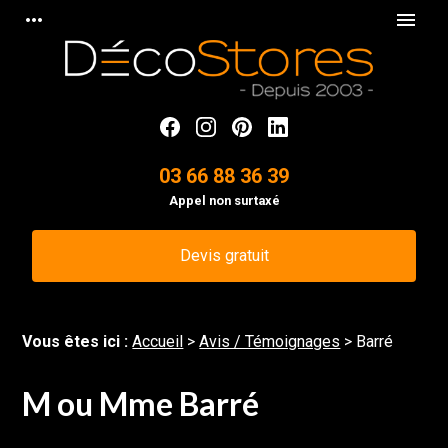
Panneau de gestion des cookies
more_horiz
menu
03 66 88 36 39
Appel non surtaxé
Devis gratuit
Vous êtes ici :
Accueil
>
Avis / Témoignages
>
Barré
M ou Mme Barré