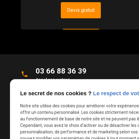
Devis gratuit
03 66 88 36 39
phone
Appel non surtaxé
Le secret de nos cookies ?
Le respect de vot
Parc d'Activités de la Verte Rue
place
Allée des Roseaux
Notre site utilise des cookies pour améliorer votre expérienc
59270 Bailleul
offrir un contenu personnalisé. Les cookies strictement néce
au fonctionnement de base de notre site et ne peuvent pas ê
Cependant, vous avez le choix d'activer ou de désactiver les 
mail
contact@deco-stores.com
personnalisation, de performance et de marketing selon vos
pouvez modifier vos paramètres de cookies à tout moment en 