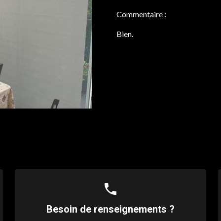
Commentaire :
Bien.
phone
Besoin de renseignements ?