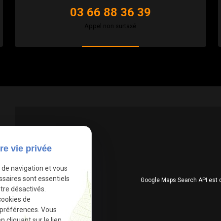
03 66 88 36 39
Appel non surtaxé
re vie privée
e de navigation et vous
ssaires sont essentiels
Google Maps Search API est 
tre désactivés.
cookies de
 préférences. Vous
cliquant sur le lien