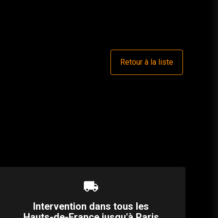
Retour à la liste
local_shipping
Intervention dans tous les
Hauts-de-France jusqu'à Paris