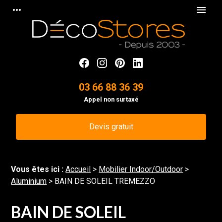
Panneau de gestion des cookies
more_horiz
menu
03 66 88 36 39
Appel non surtaxé
Devis gratuit
Vous êtes ici :
Accueil
>
Mobilier Indoor/Outdoor
>
Aluminium
>
BAIN DE SOLEIL TREMEZZO
BAIN DE SOLEIL