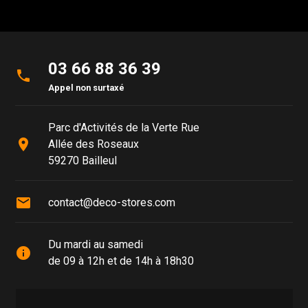
03 66 88 36 39
phone
Appel non surtaxé
Parc d'Activités de la Verte Rue
place
Allée des Roseaux
59270 Bailleul
mail
contact@deco-stores.com
Du mardi au samedi
info
de 09 à 12h et de 14h à 18h30