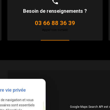
phone
Besoin de renseignements ?
03 66 88 36 39
Appel non surtaxé
re vie privée
e de navigation et vous
ssaires sont essentiels
Google Maps Search API est 