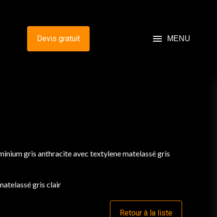
menu
Devis gratuit
MENU
uminium gris anthracite avec textylene matelassé gris
matelassé gris clair
Retour à la liste