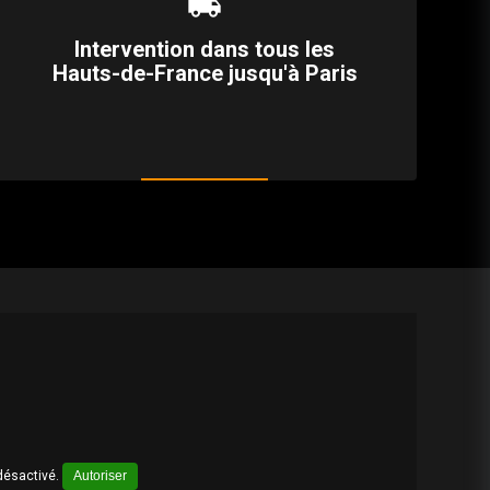
local_shipping
Intervention dans tous les
Hauts-de-France jusqu'à Paris
désactivé.
Autoriser