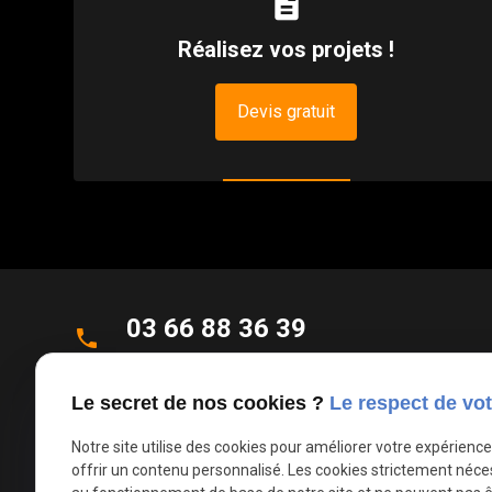
description
Réalisez vos projets !
Devis gratuit
03 66 88 36 39
phone
Appel non surtaxé
Le secret de nos cookies ?
Le respect de vot
Parc d'Activités de la Verte Rue
place
Allée des Roseaux
Notre site utilise des cookies pour améliorer votre expérienc
offrir un contenu personnalisé. Les cookies strictement néce
59270 Bailleul