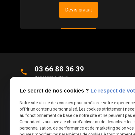
Devis gratuit
03 66 88 36 39
phone
Appel non surtaxé
Le secret de nos cookies ?
Le respect de vot
Parc d'Activités de la Verte Rue
place
Allée des Roseaux
Notre site utilise des cookies pour améliorer votre expérienc
59270 Bailleul
offrir un contenu personnalisé. Les cookies strictement néce
au fonctionnement de base de notre site et ne peuvent pas ê
Cependant, vous avez le choix d'activer ou de désactiver les 
mail
contact@deco-stores.com
personnalisation, de performance et de marketing selon vos
pouvez modifier vos paramètres de cookies à tout moment en 