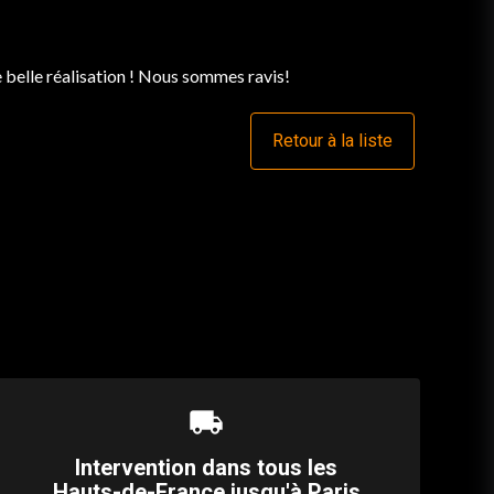
 belle réalisation ! Nous sommes ravis!
Retour à la liste
local_shipping
Intervention dans tous les
Hauts-de-France jusqu'à Paris