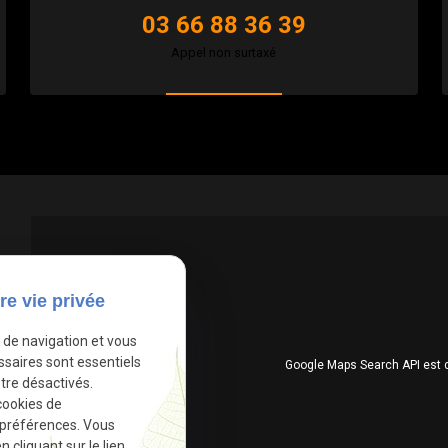
03 66 88 36 39
Appel non surtaxé
re vie privée
e de navigation et vous
ssaires sont essentiels
Google Maps Search API est 
tre désactivés.
cookies de
 préférences. Vous
cliquant sur le lien