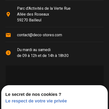
Parc d'Activités de la Verte Rue
place
Allée des Roseaux
59270 Bailleul
mail
contact@deco-stores.com
Du mardi au samedi
info
de 09 à 12h et de 14h à 18h30
Le secret de nos cookies ?
Le respect de votre vie privée
Google Maps Search API est désactivé.
Autoriser