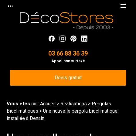
Panneau de gestion des cookies
more_horiz
menu
03 66 88 36 39
Appel non surtaxé
Devis gratuit
Vous êtes ici :
Accueil
>
Réalisations
>
Pergolas
Bioclimatiques
>
Une nouvelle pergola bioclimatique
installée à Denain